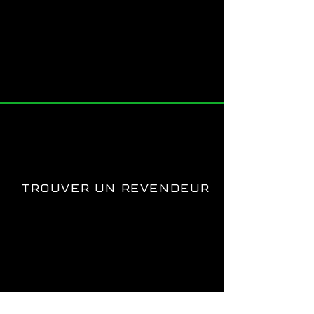
REJOIGNEZ NOUS SUR
TROUVER UN REVENDEUR
CONTACT
02 98 20 07 50
info@hopefrance.com